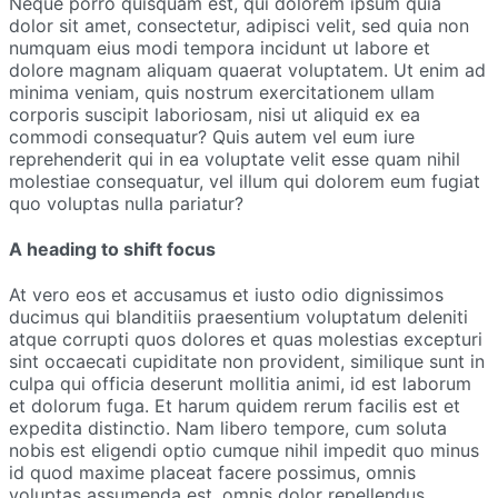
Neque porro quisquam est, qui dolorem ipsum quia
dolor sit amet, consectetur, adipisci velit, sed quia non
numquam eius modi tempora incidunt ut labore et
dolore magnam aliquam quaerat voluptatem. Ut enim ad
minima veniam, quis nostrum exercitationem ullam
corporis suscipit laboriosam, nisi ut aliquid ex ea
commodi consequatur? Quis autem vel eum iure
reprehenderit qui in ea voluptate velit esse quam nihil
molestiae consequatur, vel illum qui dolorem eum fugiat
quo voluptas nulla pariatur?
A heading to shift focus
At vero eos et accusamus et iusto odio dignissimos
ducimus qui blanditiis praesentium voluptatum deleniti
atque corrupti quos dolores et quas molestias excepturi
sint occaecati cupiditate non provident, similique sunt in
culpa qui officia deserunt mollitia animi, id est laborum
et dolorum fuga. Et harum quidem rerum facilis est et
expedita distinctio. Nam libero tempore, cum soluta
nobis est eligendi optio cumque nihil impedit quo minus
id quod maxime placeat facere possimus, omnis
voluptas assumenda est, omnis dolor repellendus.