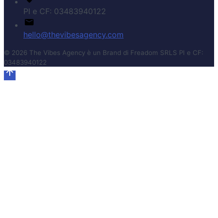
PI e CF: 03483940122
hello@thevibesagency.com
© 2026 The Vibes Agency è un Brand di Freadom SRLS PI e CF:
03483940122