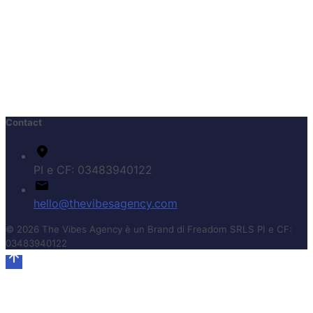
Contact
PI e CF: 03483940122
hello@thevibesagency.com
© 2026 The Vibes Agency è un Brand di Freadom SRLS PI e CF:
03483940122