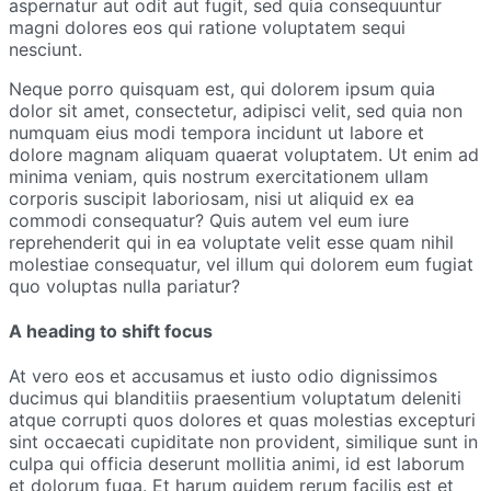
aspernatur aut odit aut fugit, sed quia consequuntur
magni dolores eos qui ratione voluptatem sequi
nesciunt.
Neque porro quisquam est, qui dolorem ipsum quia
dolor sit amet, consectetur, adipisci velit, sed quia non
numquam eius modi tempora incidunt ut labore et
dolore magnam aliquam quaerat voluptatem. Ut enim ad
minima veniam, quis nostrum exercitationem ullam
corporis suscipit laboriosam, nisi ut aliquid ex ea
commodi consequatur? Quis autem vel eum iure
reprehenderit qui in ea voluptate velit esse quam nihil
molestiae consequatur, vel illum qui dolorem eum fugiat
quo voluptas nulla pariatur?
A heading to shift focus
At vero eos et accusamus et iusto odio dignissimos
ducimus qui blanditiis praesentium voluptatum deleniti
atque corrupti quos dolores et quas molestias excepturi
sint occaecati cupiditate non provident, similique sunt in
culpa qui officia deserunt mollitia animi, id est laborum
et dolorum fuga. Et harum quidem rerum facilis est et